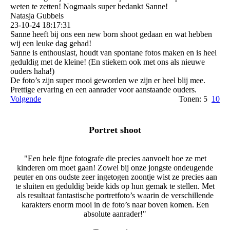
weten te zetten! Nogmaals super bedankt Sanne!
Natasja Gubbels
23-10-24
18:17:31
Sanne heeft bij ons een new born shoot gedaan en wat hebben
wij een leuke dag gehad!
Sanne is enthousiast, houdt van spontane fotos maken en is heel
geduldig met de kleine! (En stiekem ook met ons als nieuwe
ouders haha!)
De foto’s zijn super mooi geworden we zijn er heel blij mee.
Prettige ervaring en een aanrader voor aanstaande ouders.
Volgende
Tonen: 5
10
Portret shoot
"Een hele fijne fotografe die precies aanvoelt hoe ze met
kinderen om moet gaan! Zowel bij onze jongste ondeugende
peuter en ons oudste zeer ingetogen zoontje wist ze precies aan
te sluiten en geduldig beide kids op hun gemak te stellen. Met
als resultaat fantastische portretfoto’s waarin de verschillende
karakters enorm mooi in de foto’s naar boven komen. Een
absolute aanrader!"