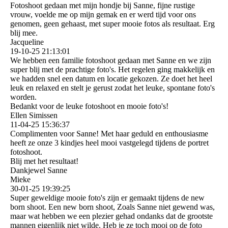
Fotoshoot gedaan met mijn hondje bij Sanne, fijne rustige
vrouw, voelde me op mijn gemak en er werd tijd voor ons
genomen, geen gehaast, met super mooie fotos als resultaat. Erg
blij mee.
Jacqueline
19-10-25
21:13:01
We hebben een familie fotoshoot gedaan met Sanne en we zijn
super blij met de prachtige foto's. Het regelen ging makkelijk en
we hadden snel een datum en locatie gekozen. Ze doet het heel
leuk en relaxed en stelt je gerust zodat het leuke, spontane foto's
worden.
Bedankt voor de leuke fotoshoot en mooie foto's!
Ellen Simissen
11-04-25
15:36:37
Complimenten voor Sanne! Met haar geduld en enthousiasme
heeft ze onze 3 kindjes heel mooi vastgelegd tijdens de portret
fotoshoot.
Blij met het resultaat!
Dankjewel Sanne
Mieke
30-01-25
19:39:25
Super geweldige mooie foto's zijn er gemaakt tijdens de new
born shoot. Een new born shoot, Zoals Sanne niet gewend was,
maar wat hebben we een plezier gehad ondanks dat de grootste
mannen eigenlijk niet wilde. Heb je ze toch mooi op de foto