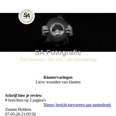
SA Fotografie
Één moment - één klik - één herinnering
Klantervaringen
Lieve woorden van klanten
Schrijf hier je review
8 berichten op 2 pagina's
Nieuw bericht toevoegen aan gastenboek
Zussen Heldens
07-05-26
21:05:50