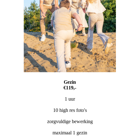
Gezin
€119,-
1 uur
10 high res foto's
zorgvuldige bewerking
maximaal 1 gezin