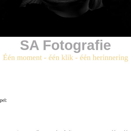
SA Fotografie
Één moment - één klik - één herinnering
pel: