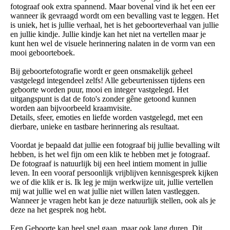
fotograaf ook extra spannend. Maar bovenal vind ik het een eer
wanneer ik gevraagd wordt om een bevalling vast te leggen. Het
is uniek, het is jullie verhaal, het is het geboorteverhaal van jullie
en jullie kindje. Jullie kindje kan het niet na vertellen maar je
kunt hen wel de visuele herinnering nalaten in de vorm van een
mooi geboorteboek.
Bij geboortefotografie wordt er geen onsmakelijk geheel
vastgelegd integendeel zelfs! Alle gebeurtenissen tijdens een
geboorte worden puur, mooi en integer vastgelegd. Het
uitgangspunt is dat de foto's zonder gêne getoond kunnen
worden aan bijvoorbeeld kraamvisite.
Details, sfeer, emoties en liefde worden vastgelegd, met een
dierbare, unieke en tastbare herinnering als resultaat.
Voordat je bepaald dat jullie een fotograaf bij jullie bevalling wilt
hebben, is het wel fijn om een klik te hebben met je fotograaf.
De fotograaf is natuurlijk bij een heel intiem moment in jullie
leven. In een vooraf persoonlijk vrijblijven kennisgesprek kijken
we of die klik er is. Ik leg je mijn werkwijze uit, jullie vertellen
mij wat jullie wel en wat jullie niet willen laten vastleggen.
Wanneer je vragen hebt kan je deze natuurlijk stellen, ook als je
deze na het gesprek nog hebt.
Een Geboorte kan heel snel gaan, maar ook lang duren. Dit