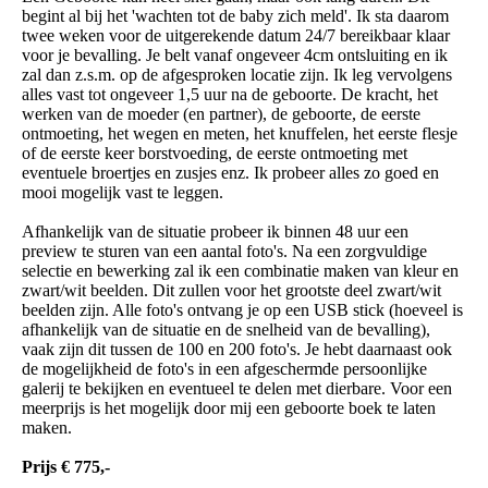
begint al bij het 'wachten tot de baby zich meld'. Ik sta daarom
twee weken voor de uitgerekende datum 24/7 bereikbaar klaar
voor je bevalling. Je belt vanaf ongeveer 4cm ontsluiting en ik
zal dan z.s.m. op de afgesproken locatie zijn. Ik leg vervolgens
alles vast tot ongeveer 1,5 uur na de geboorte. De kracht, het
werken van de moeder (en partner), de geboorte, de eerste
ontmoeting, het wegen en meten, het knuffelen, het eerste flesje
of de eerste keer borstvoeding, de eerste ontmoeting met
eventuele broertjes en zusjes enz. Ik probeer alles zo goed en
mooi mogelijk vast te leggen.
Afhankelijk van de situatie probeer ik binnen 48 uur een
preview te sturen van een aantal foto's. Na een zorgvuldige
selectie en bewerking zal ik een combinatie maken van kleur en
zwart/wit beelden. Dit zullen voor het grootste deel zwart/wit
beelden zijn. Alle foto's ontvang je op een USB stick (hoeveel is
afhankelijk van de situatie en de snelheid van de bevalling),
vaak zijn dit tussen de 100 en 200 foto's. Je hebt daarnaast ook
de mogelijkheid de foto's in een afgeschermde persoonlijke
galerij te bekijken en eventueel te delen met dierbare. Voor een
meerprijs is het mogelijk door mij een geboorte boek te laten
maken.
Prijs € 775,-